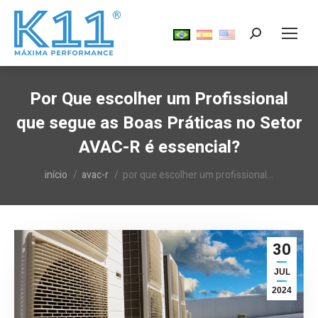
Search:
Por Que escolher um Profissional
que segue as Boas Práticas no Setor
AVAC-R é essencial?
Você está aqui:
início
avac-r
por que escolher um profissional…
30
JUL
2024