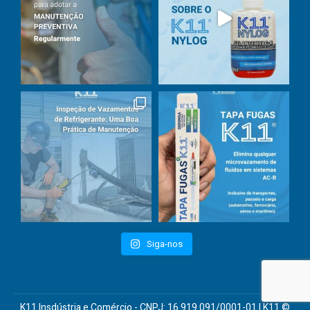
Siga-nos
K11 Insdústria e Comércio - CNPJ: 16.919.091/0001-01 | K11 ©