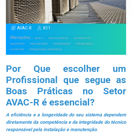
AVAC-R
K11
Marcações:
avac-r
boas práticas
conserto de
aparelhos
manutenção
refrigeração
refrigeração
comercial
refrigeração doméstica
Por Que escolher um
Profissional que segue as
Boas Práticas no Setor
AVAC-R é essencial?
A eficiência e a longevidade do seu sistema dependem
diretamente da competência e da integridade do técnico
responsável pela instalação e manutenção.