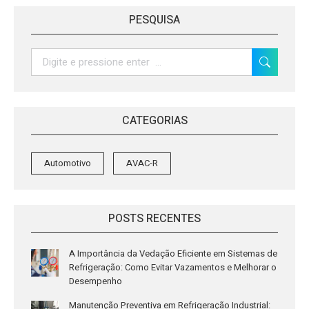
Facebook
Twitter
LinkedIn
WhatsApp
PESQUISA
Search:
CATEGORIAS
Automotivo
AVAC-R
POSTS RECENTES
A Importância da Vedação Eficiente em Sistemas de
Refrigeração: Como Evitar Vazamentos e Melhorar o
Desempenho
Manutenção Preventiva em Refrigeração Industrial: