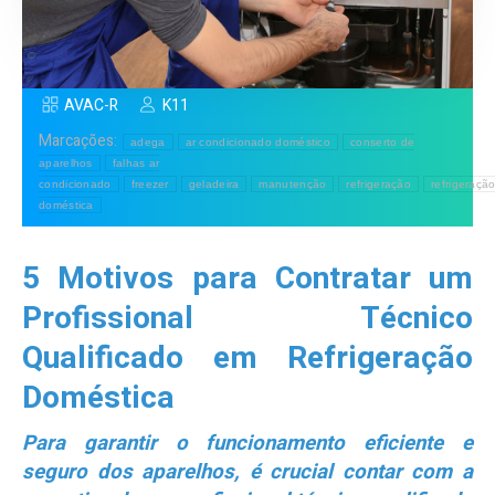
AVAC-R
K11
Marcações:
adega
ar condicionado doméstico
conserto de
aparelhos
falhas ar
condicionado
freezer
geladeira
manutenção
refrigeração
refrigeraçã
doméstica
5 Motivos para Contratar um
Profissional Técnico
Qualificado em Refrigeração
Doméstica
Para garantir o funcionamento eficiente e
seguro dos aparelhos, é crucial contar com a