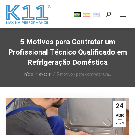
Search:
5 Motivos para Contratar um
Profissional Técnico Qualificado em
Refrigeração Doméstica
Você está aqui:
início
avac-r
5 motivos para contratar um…
24
ABR
2024