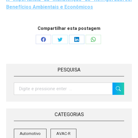
Benefícios Ambientais e Econômicos
Compartilhar esta postagem
Share
Share
Share
Share
on
on
on
on
Facebook
Twitter
LinkedIn
WhatsApp
PESQUISA
Search:
CATEGORIAS
Automotivo
AVAC-R