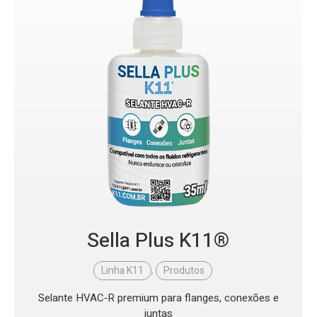
Sella Plus K11®
Linha K11
,
Produtos
Selante HVAC‑R premium para flanges, conexões e
juntas