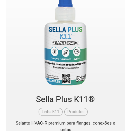
Sella Plus K11®
Linha K11
,
Produtos
Selante HVAC‑R premium para flanges, conexões e
juntas