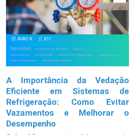
AVAC-R
K11
Marcações:
economia de dinheiro
melhor
desempenho
refrigeração
sistema de refrigeração
vazamento de
fluido refrigerante
vedação de sistema
A Importância da Vedação
Eficiente em Sistemas de
Refrigeração: Como Evitar
Vazamentos e Melhorar o
Desempenho