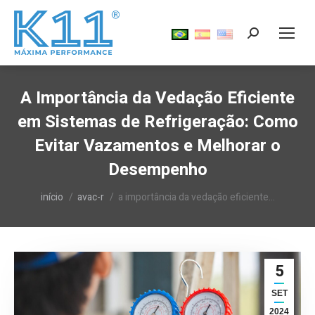
Search:
A Importância da Vedação Eficiente
em Sistemas de Refrigeração: Como
Evitar Vazamentos e Melhorar o
Desempenho
Você está aqui:
início
avac-r
a importância da vedação eficiente…
5
SET
2024