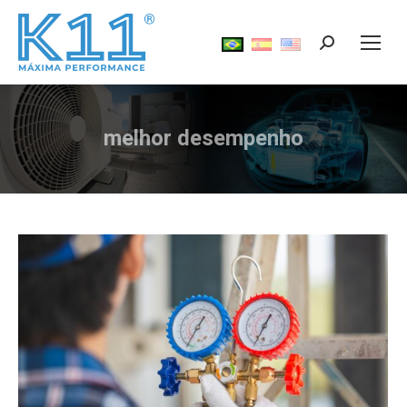
Search:
melhor desempenho
Você está aqui: