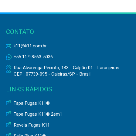
CONTATO
k11@k11.com.br
+55 11 9.8563-5036
Rua Alvarenga Peixoto, 143 - Galpão 01 - Laranjeiras -
CEP : 07739-095 - Caieiras/SP - Brasil
LINKS RÁPIDOS
Tapa Fugas K11®
Tapa Fugas K11® 2em1
Revela Fugas K11
Sella Plus K11®