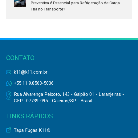
Preventiva é Essencial para Refrigeração de Carga
Fria no Transporte?
CONTATO
k11@k11.com.br
+55 11 9.8563-5036
Rua Alvarenga Peixoto, 143 - Galpão 01 - Laranjeiras -
CEP : 07739-095 - Caieiras/SP - Brasil
LINKS RÁPIDOS
Tapa Fugas K11®