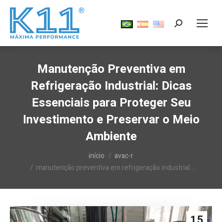
Search:
Manutenção Preventiva em
Refrigeração Industrial: Dicas
Essenciais para Proteger Seu
Investimento e Preservar o Meio
Ambiente
Você está aqui:
início
avac-r
manutenção preventiva em refrigeração industrial:…
15