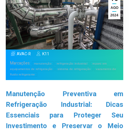
AGO
2024
AVAC-R
K11
Marcações:
manutenção
refrigeração industrial
reparo em
equipamentos de refrigeração
sistema de refrigeração
vazamento de
fluido refrigerante
Manutenção Preventiva em
Refrigeração Industrial: Dicas
Essenciais para Proteger Seu
Investimento e Preservar o Meio