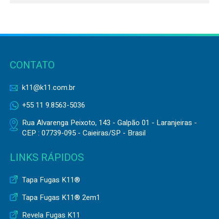
CONTATO
k11@k11.com.br
+55 11 9.8563-5036
Rua Alvarenga Peixoto, 143 - Galpão 01 - Laranjeiras -
CEP : 07739-095 - Caieiras/SP - Brasil
LINKS RÁPIDOS
Tapa Fugas K11®
Tapa Fugas K11® 2em1
Revela Fugas K11