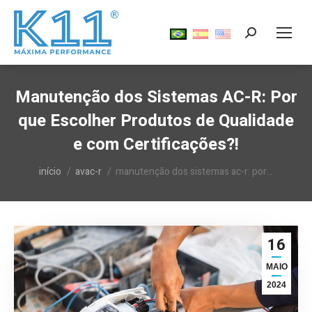
Search:
Manutenção dos Sistemas AC-R: Por
que Escolher Produtos de Qualidade
e com Certificações?!
Você está aqui:
início
avac-r
manutenção dos sistemas ac-r: por…
16
MAIO
2024