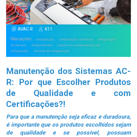
AVAC-R
K11
Marcações:
refrigeração
refrigeração comercial
refrigeração
doméstica
refrigeradores
reparo em equipamentos de
refrigeração
sistema de refrigeração
Manutenção dos Sistemas AC-
R: Por que Escolher Produtos
de Qualidade e com
Certificações?!
Para que a manutenção seja eficaz e duradoura,
é importante que os produtos escolhidos sejam
de qualidade e se possível, possuam