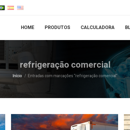
HOME
PRODUTOS
CALCULADORA
B
refrigeração comercial
Você está aqui:
Início
Entradas com marcações "refrigeração comercial"