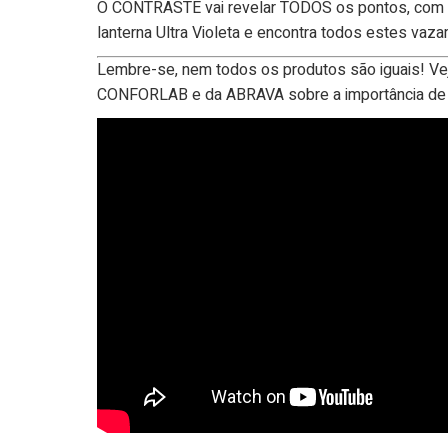
O CONTRASTE vai revelar TODOS os pontos, com u
lanterna Ultra Violeta e encontra todos estes vaz
Lembre-se, nem todos os produtos são iguais! Ve
CONFORLAB e da ABRAVA sobre a importância de 