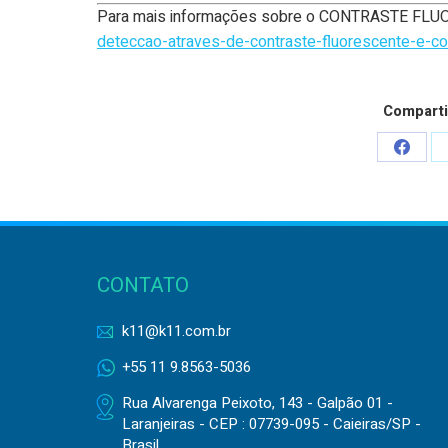
Para mais informações sobre o CONTRASTE FL
deteccao-atraves-de-contraste-fluorescente-e-c
Comparti
Share
on
Faceb
CONTATO
k11@k11.com.br
+55 11 9.8563-5036
Rua Alvarenga Peixoto, 143 - Galpão 01 -
Laranjeiras - CEP : 07739-095 - Caieiras/SP -
Brasil