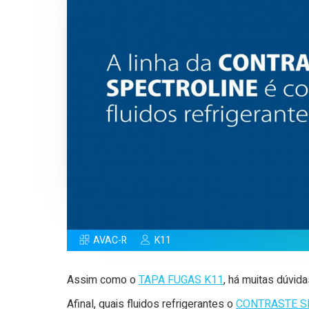
AVAC-R
K11
Assim como o
TAPA FUGAS K11
, há muitas dúvi
Afinal, quais fluidos refrigerantes o
CONTRASTE S