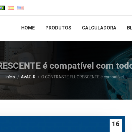
HOME
PRODUTOS
CALCULADORA
B
CENTE é compatível com todos 
Você está aqui:
Início
AVAC-R
O CONTRASTE FLUORESCENTE é compatível…
16