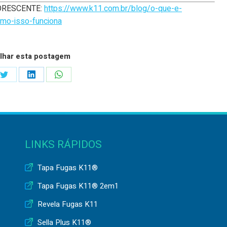
UORESCENTE:
https://www.k11.com.br/blog/o-que-e-
omo-isso-funciona
lhar esta postagem
Share
Share
Share
on
on
on
ook
Twitter
LinkedIn
WhatsApp
LINKS RÁPIDOS
Tapa Fugas K11®
Tapa Fugas K11® 2em1
Revela Fugas K11
Sella Plus K11®