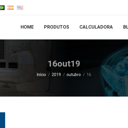
HOME
PRODUTOS
CALCULADORA
B
16out19
Você está aqui:
Início
2019
outubro
16