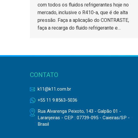
com todos os fluidos refrigerantes hoje no
mercado, inclusive o R410-a, que é de alta
pressão. Faça a aplicação do CONTRASTE,
faça a recarga do fluido refrigerante e…
CONTATO
k11@k11.com.br
+55 11 9.8563-5036
Rua Alvarenga Peixoto, 143 - Galpão 01 -
Laranjeiras - CEP : 07739-095 - Caieiras/SP -
Brasil