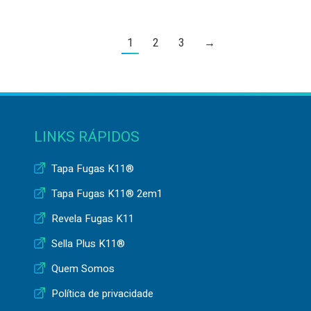
1
2
3
→
LINKS RÁPIDOS
Tapa Fugas K11®
Tapa Fugas K11® 2em1
Revela Fugas K11
Sella Plus K11®
Quem Somos
Política de privacidade