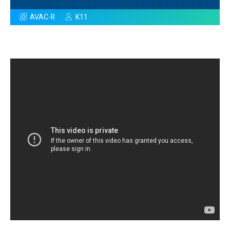
AVAC-R
K11