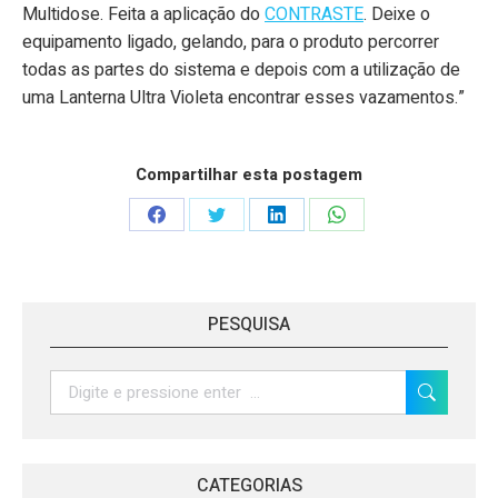
Multidose. Feita a aplicação do
CONTRASTE
. Deixe o
equipamento ligado, gelando, para o produto percorrer
todas as partes do sistema e depois com a utilização de
uma Lanterna Ultra Violeta encontrar esses vazamentos.”
Compartilhar esta postagem
Share
Share
Share
Share
on
on
on
on
Facebook
Twitter
LinkedIn
WhatsApp
PESQUISA
Search:
CATEGORIAS