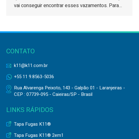
vai conseguir encontrar esses vazamentos. Para…
CONTATO
k11@k11.com.br
+55 11 9.8563-5036
Rua Alvarenga Peixoto, 143 - Galpão 01 - Laranjeiras -
CEP : 07739-095 - Caieiras/SP - Brasil
LINKS RÁPIDOS
Tapa Fugas K11®
Tapa Fugas K11® 2em1