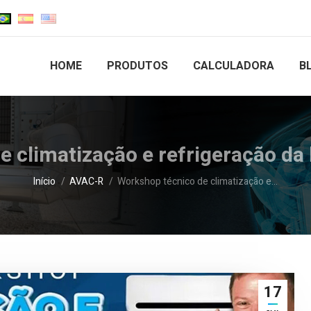
HOME
PRODUTOS
CALCULADORA
B
e climatização e refrigeração da
Você está aqui:
Início
AVAC-R
Workshop técnico de climatização e…
17