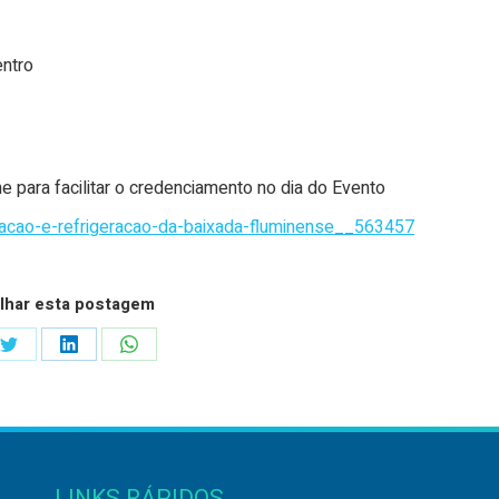
entro
e para facilitar o credenciamento no dia do Evento
acao-e-refrigeracao-da-baixada-fluminense__563457
lhar esta postagem
Share
Share
Share
on
on
on
ook
Twitter
LinkedIn
WhatsApp
LINKS RÁPIDOS