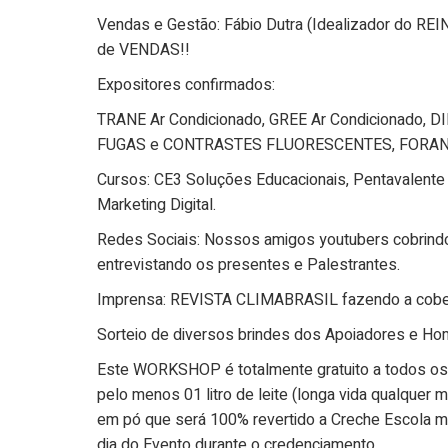
Vendas e Gestão: Fábio Dutra (Idealizador do RE
de VENDAS!!
Expositores confirmados:
TRANE Ar Condicionado, GREE Ar Condicionado, DI
FUGAS e CONTRASTES FLUORESCENTES, FORANE Flu
Cursos: CE3 Soluções Educacionais, Pentavalente
Marketing Digital.
Redes Sociais: Nossos amigos youtubers cobrindo
entrevistando os presentes e Palestrantes.
Imprensa: REVISTA CLIMABRASIL fazendo a cobertu
Sorteio de diversos brindes dos Apoiadores e Ho
Este WORKSHOP é totalmente gratuito a todos os 
pelo menos 01 litro de leite (longa vida qualquer 
em pó que será 100% revertido a Creche Escola man
dia do Evento durante o credenciamento.