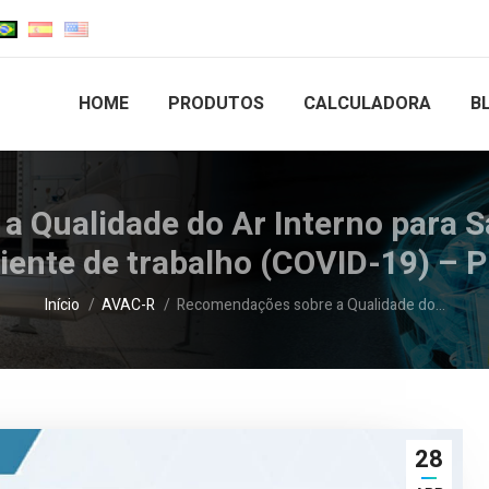
HOME
PRODUTOS
CALCULADORA
B
 Qualidade do Ar Interno para S
ente de trabalho (COVID-19) –
Você está aqui:
Início
AVAC-R
Recomendações sobre a Qualidade do…
28