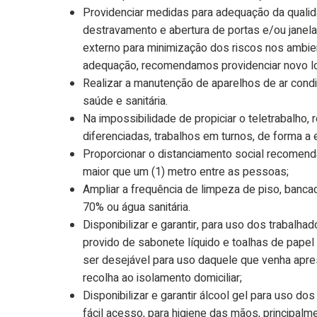
Providenciar medidas para adequação da qualid
destravamento e abertura de portas e/ou janela
externo para minimização dos riscos nos ambie
adequação, recomendamos providenciar novo loc
Realizar a manutenção de aparelhos de ar cond
saúde e sanitária.
Na impossibilidade de propiciar o teletrabalho, 
diferenciadas, trabalhos em turnos, de forma a
Proporcionar o distanciamento social recomen
maior que um (1) metro entre as pessoas;
Ampliar a frequência de limpeza de piso, banca
70% ou água sanitária.
Disponibilizar e garantir, para uso dos trabalh
provido de sabonete líquido e toalhas de papel
ser desejável para uso daquele que venha apr
recolha ao isolamento domiciliar;
Disponibilizar e garantir álcool gel para uso d
fácil acesso, para higiene das mãos, principal