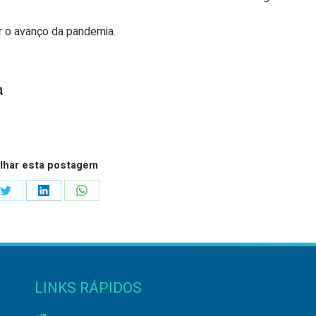
r o avanço da pandemia.
A
lhar esta postagem
Share
Share
Share
on
on
on
ook
Twitter
LinkedIn
WhatsApp
LINKS RÁPIDOS