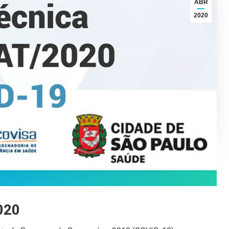
ABR
2020
020