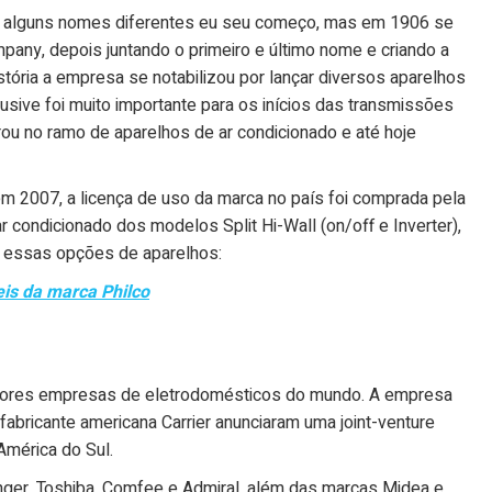
ve alguns nomes diferentes eu seu começo, mas em 1906 se
pany, depois juntando o primeiro e último nome e criando a
tória a empresa se notabilizou por lançar diversos aparelhos
lusive foi muito importante para os inícios das transmissões
rou no ramo de aparelhos de ar condicionado e até hoje
 em 2007, a licença de uso da marca no país foi comprada pela
ar condicionado dos modelos Split Hi-Wall (on/off e Inverter),
as essas opções de aparelhos:
eis da marca Philco
iores empresas de eletrodomésticos do mundo. A empresa
abricante americana Carrier anunciaram uma joint-venture
América do Sul.
nger, Toshiba, Comfee e Admiral, além das marcas Midea e