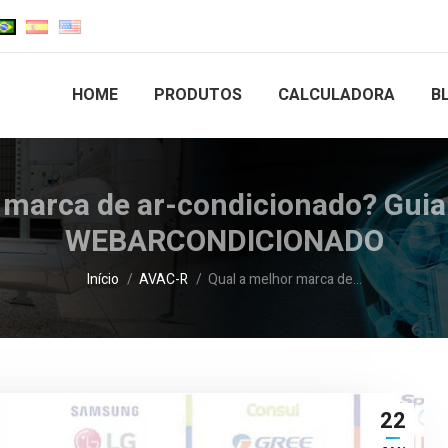
HOME
PRODUTOS
CALCULADORA
B
 marca de ar-condicionado? Guia
WEBARCONDICIONADO
Você está aqui:
Início
AVAC-R
Qual a melhor marca de…
22