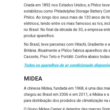
Criada em 1892 nos Estados Unidos, a Philco te
estabilizou como Philadelphia Storage Battery Com
Philco. Ao longo dos seus mais de 130 anos de his
elétricos, tendo entre os mais famosos as tvs, inc
no Brasil. No final da década de 30, a empresa ent
produz aparelhos.
No Brasil, teve parcerias com Hitachi, Gradiente e
Britânia. Atualmente a Philco fabrica aparelhos de 
Cassete, Piso Teto e Portátil. Confira abaixo tod
Todos os aparelhos de ar condicionado disponív
MIDEA
A chinesa Midea, fundada em 1968, é uma das ma
chegou ao Brasil em 2006 e em 2011, a Midea e a f
para distribuição dos produtos de climatização na 
O Grupo Midea-Carrier é detentor das marcas Spri