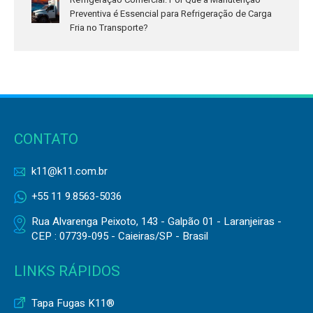
Preventiva é Essencial para Refrigeração de Carga
Fria no Transporte?
CONTATO
k11@k11.com.br
+55 11 9.8563-5036
Rua Alvarenga Peixoto, 143 - Galpão 01 - Laranjeiras -
CEP : 07739-095 - Caieiras/SP - Brasil
LINKS RÁPIDOS
Tapa Fugas K11®