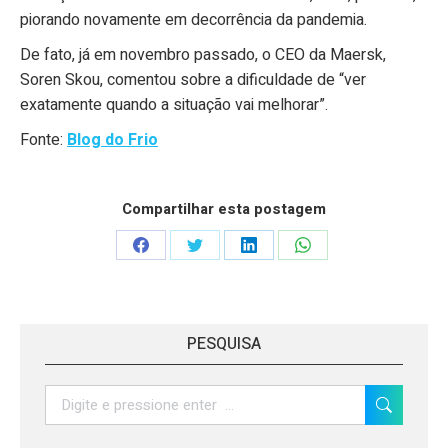
piorando novamente em decorrência da pandemia.
De fato, já em novembro passado, o CEO da Maersk,
Soren Skou, comentou sobre a dificuldade de “ver
exatamente quando a situação vai melhorar”.
Fonte:
Blog do Frio
Compartilhar esta postagem
Share
Share
Share
Share
on
on
on
on
Facebook
Twitter
LinkedIn
WhatsApp
PESQUISA
Search: