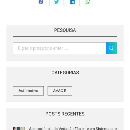
Share
Share
Share
Share
on
on
on
on
Facebook
Twitter
LinkedIn
WhatsApp
PESQUISA
Search:
CATEGORIAS
Automotivo
AVAC-R
POSTS RECENTES
A Importância da Vedação Eficiente em Sistemas de