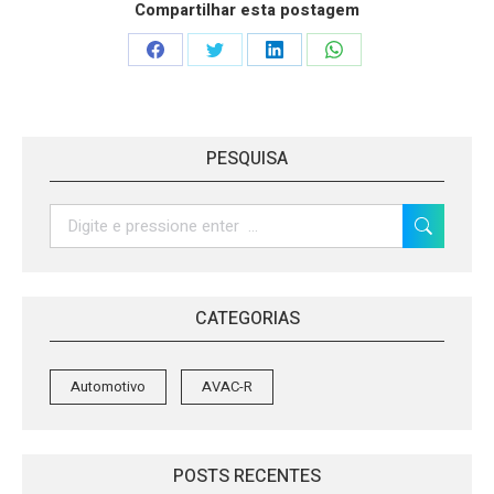
Compartilhar esta postagem
Share
Share
Share
Share
on
on
on
on
Facebook
Twitter
LinkedIn
WhatsApp
PESQUISA
Search:
CATEGORIAS
Automotivo
AVAC-R
POSTS RECENTES