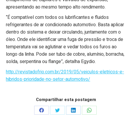
apresentando ao mesmo tempo alto rendimento.
“É compatível com todos os lubrificantes e fluidos
refrigerantes de ar condicionado automotivo. Basta aplicar
dentro do sistema e deixar circulando, juntamente com o
óleo. Onde ele identificar uma fuga de pressão e troca de
temperatura vai se aglutinar e vedar todos os furos ao
longo da linha. Pode ser tubo de cobre, alumínio, borracha,
solda, serpentina ou flange”, detalha Egydio.
http://revistadofrio.com.br/2019/05/veiculos-eletricos-e-
hibridos-prioridade-no-setor-automotivo/
Compartilhar esta postagem
Share
Share
Share
Share
on
on
on
on