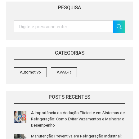
Facebook
Twitter
LinkedIn
WhatsApp
PESQUISA
Search:
CATEGORIAS
Automotivo
AVAC-R
POSTS RECENTES
A Importância da Vedação Eficiente em Sistemas de
Refrigeração: Como Evitar Vazamentos e Melhorar o
Desempenho
Manutenção Preventiva em Refrigeração Industrial: