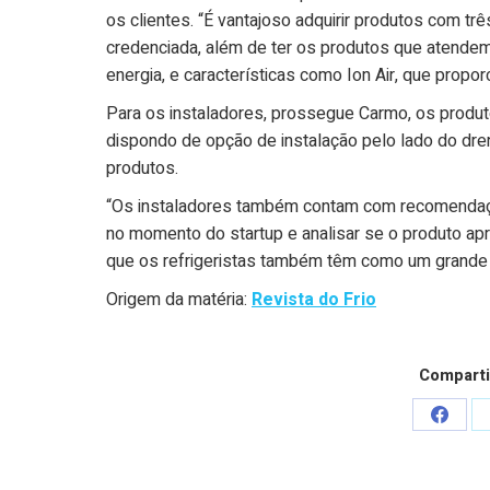
os clientes. “É vantajoso adquirir produtos com t
credenciada, além de ter os produtos que atende
energia, e características como Ion Air, que prop
Para os instaladores, prossegue Carmo, os produto
dispondo de opção de instalação pelo lado do dren
produtos.
“Os instaladores também contam com recomendaçõ
no momento do startup e analisar se o produto a
que os refrigeristas também têm como um grande a
Origem da matéria:
Revista do Frio
Comparti
Share
on