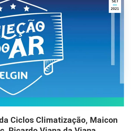
SET
2021
da Ciclos Climatização,
Maicon
c,
Ricardo Viana
da Viana