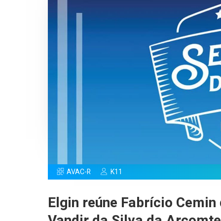
AVAC-R
K11
Elgin reúne
Fabrício Cemin
Vandir da Silva
da Arcomte