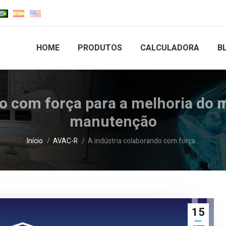
HOME
PRODUTOS
CALCULADORA
B
o com força para a melhoria do 
manutenção
Você está aqui:
Início
AVAC-R
A indústria colaborando com força…
15