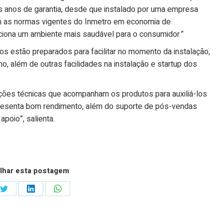
rês anos de garantia, desde que instalado por uma empresa
m as normas vigentes do Inmetro em economia de
orciona um ambiente mais saudável para o consumidor.”
s estão preparados para facilitar no momento da instalação,
o, além de outras facilidades na instalação e startup dos
es técnicas que acompanham os produtos para auxiliá-los
presenta bom rendimento, além do suporte de pós-vendas
poio”, salienta.
lhar esta postagem
Share
Share
Share
on
on
on