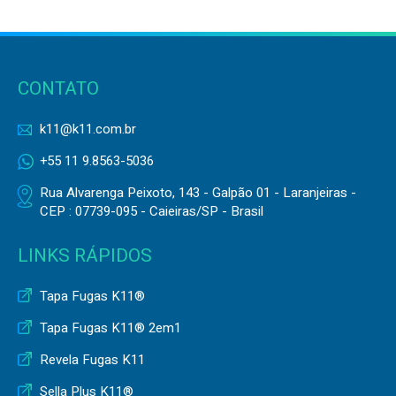
CONTATO
k11@k11.com.br
+55 11 9.8563-5036
Rua Alvarenga Peixoto, 143 - Galpão 01 - Laranjeiras -
CEP : 07739-095 - Caieiras/SP - Brasil
LINKS RÁPIDOS
Tapa Fugas K11®
Tapa Fugas K11® 2em1
Revela Fugas K11
Sella Plus K11®