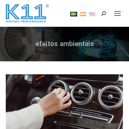
Search:
efeitos ambientais
Você está aqui: