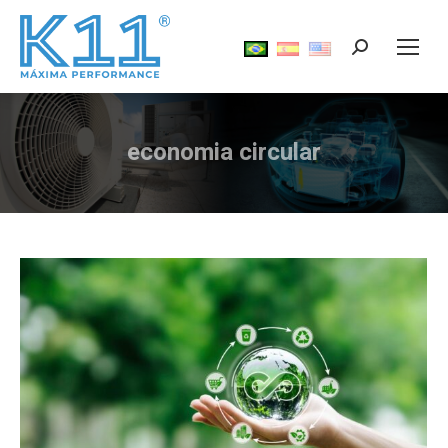
Search:
economia circular
Você está aqui: