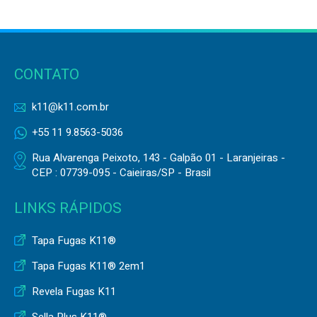
CONTATO
k11@k11.com.br
+55 11 9.8563-5036
Rua Alvarenga Peixoto, 143 - Galpão 01 - Laranjeiras -
CEP : 07739-095 - Caieiras/SP - Brasil
LINKS RÁPIDOS
Tapa Fugas K11®
Tapa Fugas K11® 2em1
Revela Fugas K11
Sella Plus K11®