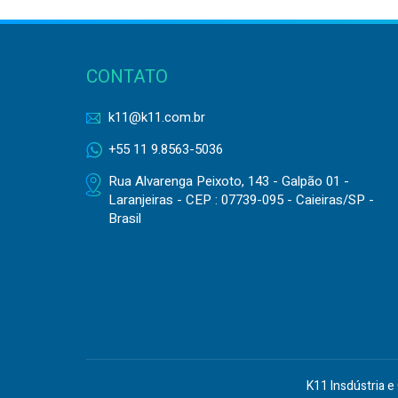
CONTATO
k11@k11.com.br
+55 11 9.8563-5036
Rua Alvarenga Peixoto, 143 - Galpão 01 -
Laranjeiras - CEP : 07739-095 - Caieiras/SP -
Brasil
K11 Insdústria e