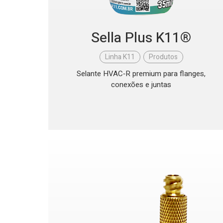
Sella Plus K11®
Linha K11
,
Produtos
Selante HVAC‑R premium para flanges,
conexões e juntas