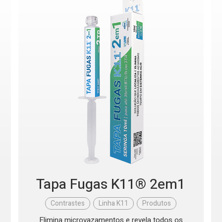
Tapa Fugas K11® 2em1
Contrastes
,
Linha K11
,
Produtos
Elimina microvazamentos e revela todos os