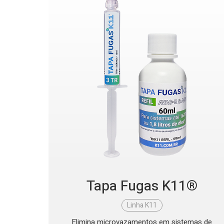
Tapa Fugas K11®
Linha K11
Elimina microvazamentos em sistemas de