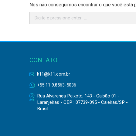
Nós não conseguimos encontrar o que você está pr
Search:
CONTATO
k11@k11.com.br
+55 11 9.8563-5036
Rua Alvarenga Peixoto, 143 - Galpão 01 -
Laranjeiras - CEP : 07739-095 - Caieiras/SP -
Brasil