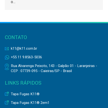
o…
CONTATO
k11@k11.com.br
+55 11 9.8563-5036
Rua Alvarenga Peixoto, 143 - Galpão 01 - Laranjeiras -
CEP : 07739-095 - Caieiras/SP - Brasil
LINKS RÁPIDOS
Tapa Fugas K11®
Tapa Fugas K11® 2em1