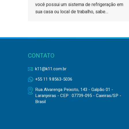
você possui um sistema de refrigeração em
sua casa ou local de trabalho, sabe…
CONTATO
k11@k11.com.br
+55 11 9.8563-5036
Rua Alvarenga Peixoto, 143 - Galpão 01 -
Laranjeiras - CEP : 07739-095 - Caieiras/SP -
Brasil