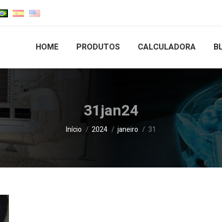
HOME
PRODUTOS
CALCULADORA
B
31jan24
Você está aqui:
Início
2024
janeiro
31